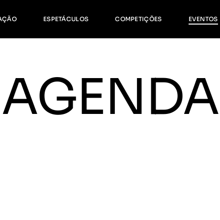
ormação Contínua
Age
AÇÃO
ESPETÁCULOS
COMPETIÇÕES
EVENTOS
orários
Gale
ormação Complementar
ação Contínua
Agenda
AGENDA
ios
Galeria
ação Complementar