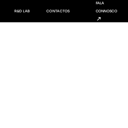
FALA
nda
Consultadoria
R&D LAB
CONTACTOS
CONNOSCO
ria
Serviços Artísticos e Criativos
R&D Incubadora
Consultadoria
R&D Social
Serviços Artísticos e Criativos
R&D Incubadora
R&D Social