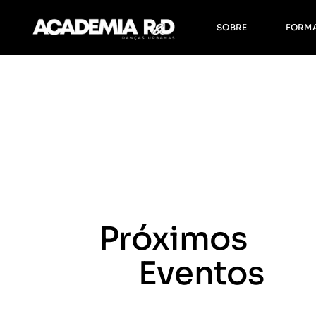
Sobre Nós
F
SOBRE
FORM
Equipa R&D
H
F
Sobre Nós
Form
Equipa R&D
Horár
Form
Próximos
Eventos