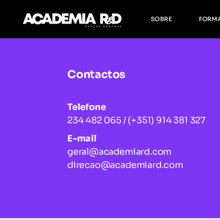
Sobre Nós
F
SOBRE
FORM
Equipa R&D
H
F
Sobre Nós
Form
Equipa R&D
Horár
Contactos
Form
Telefone
234 482 065 / (+351) 914 381 327
E-mail
geral@academiard.com
direcao@academiard.com