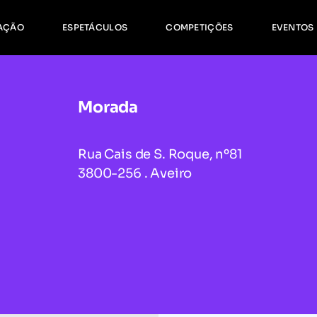
ormação Contínua
Age
AÇÃO
ESPETÁCULOS
COMPETIÇÕES
EVENTOS
orários
Gale
ormação Complementar
ação Contínua
Agenda
ios
Galeria
Morada
ação Complementar
Rua Cais de S. Roque, nº81
3800-256 . Aveiro