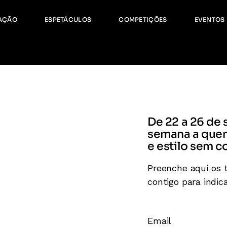
ormação Contínua
Age
AÇÃO
ESPETÁCULOS
COMPETIÇÕES
EVENTOS
orários
Gale
ormação Complementar
ação Contínua
Agenda
ios
Galeria
ação Complementar
De 22 a 26 de
semana a quem
e estilo sem 
Preenche aqui os 
contigo para indic
Email