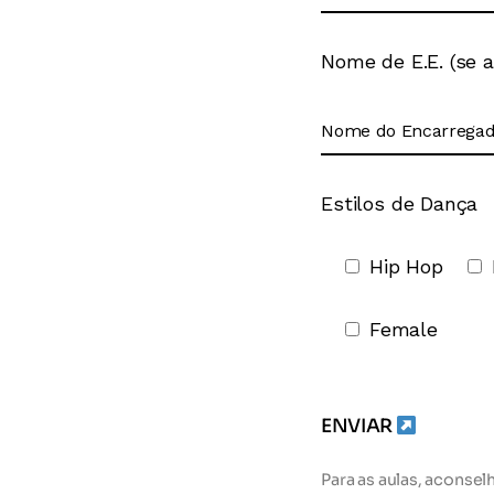
Nome de E.E. (se a
Estilos de Dança
Hip Hop
Female
ENVIAR
Para as aulas, aconse