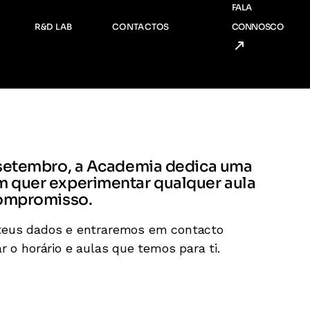
FALA
nda
Consultadoria
R&D LAB
CONTACTOS
CONNOSCO
ria
Serviços Artísticos e Criativos
R&D Incubadora
Consultadoria
R&D Social
Serviços Artísticos e Criativos
R&D Incubadora
R&D Social
 setembro, a Academia dedica uma
 quer experimentar qualquer aula
compromisso.
teus dados e entraremos em contacto
ar o horário e aulas que temos para ti.