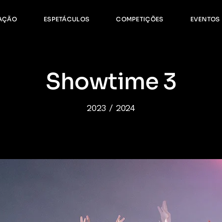
ormação Contínua
Age
AÇÃO
ESPETÁCULOS
COMPETIÇÕES
EVENTOS
orários
Gale
ormação Complementar
ação Contínua
Agenda
ios
Galeria
Showtime 3
ação Complementar
2023 / 2024