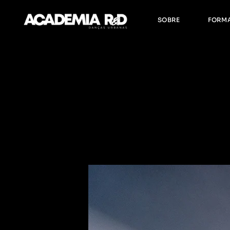
Sobre Nós
F
SOBRE
FORM
Equipa R&D
H
F
Sobre Nós
Form
Equipa R&D
Horár
Form