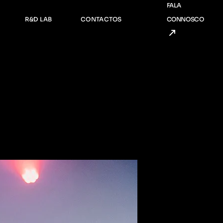
FALA
nda
Consultadoria
R&D LAB
CONTACTOS
CONNOSCO
ria
Serviços Artísticos e Criativos
R&D Incubadora
Consultadoria
R&D Social
Serviços Artísticos e Criativos
R&D Incubadora
R&D Social